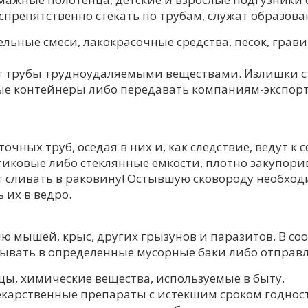
спрепятственно стекать по трубам, служат образова
ельные смеси, лакокрасочные средства, песок, грав
ает трубы трудноудаляемыми веществами. Излишки 
ые контейнеры либо передавать компаниям-экспо
чных труб, оседая в них и, как следствие, ведут к
иковые либо стеклянные емкости, плотно закупори
т сливать в раковину! Остывшую сковороду необхо
 их в ведро.
ю мышей, крыс, других грызунов и паразитов. В со
ывать в определенные мусорные баки либо отправля
цы, химические вещества, используемые в быту.
карственные препараты с истекшим сроком годнос